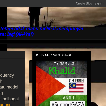
tetapi tidak mahu melihat,mempunyai
 lagi.(Al-A’raf)
KLIK SUPPORT GAZA
equency
uh
satu model
ng
n pelbagai
gunung