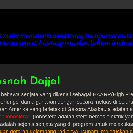
dak mahu memahami dengannya,mempunyai mata 
 itu seperti binatang ternakan,bahkan lebih sesat
snah Dajjal
n bahawa senjata yang dikenali sebagai HAARP(High Fr
berfungsi dan digunakan dengan secara meluas di selur
raan Amerika yang terletak di Gakona Alaska..Ia adalah 
n ionosfera
." (Ionosfera adalah sfera bercas elektrik ya
adalah sejenis senjata yang di program untuk melakuka
an getaran gelombang radionya,Tsunami,meletuskan 