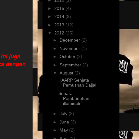
►
2016
(1)
►
2015
(4)
►
2014
(9)
►
2013
(12)
▼
2012
(25)
►
December
(2)
►
November
(1)
ini juga
►
October
(2)
ka dengan
►
September
(2)
▼
August
(2)
HAARP Senjata
Pemusnah Dajjal
Senarai
Pembunuhan
illuminati
►
July
(3)
►
June
(3)
►
May
(2)
►
April
(3)