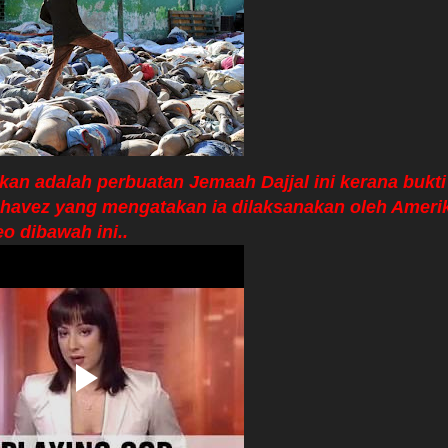
an adalah perbuatan Jemaah Dajjal ini kerana bukti 
Chavez yang mengatakan ia dilaksanakan oleh Ameri
o dibawah ini..