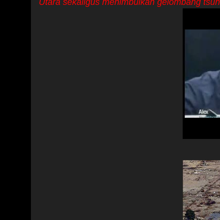
Utara sekaligus menimbulkan gelombang tsuna