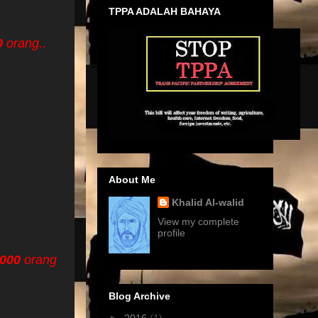
TPPA ADALAH BAHAYA
0
orang..
About Me
Khalid Al-walid
View my complete
profile
,000
orang
Blog Archive