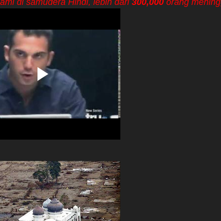
mi di samudera Hindi, lebih dari
300,000
orang meningg