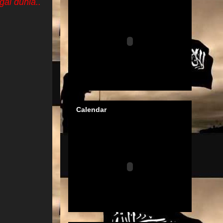
al dunia..
Calendar