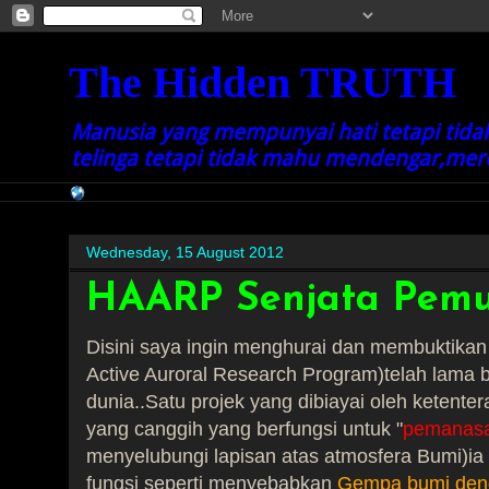
The Hidden TRUTH
Manusia yang mempunyai hati tetapi ti
telinga tetapi tidak mahu mendengar,mereka
Wednesday, 15 August 2012
HAARP Senjata Pemu
Disini saya ingin menghurai dan membuktika
Active Auroral Research Program)telah lama 
dunia..Satu projek yang dibiayai oleh ketente
yang canggih yang berfungsi untuk "
pemanasa
menyelubungi lapisan atas atmosfera Bumi)ia 
fungsi seperti menyebabkan
Gempa bumi deng