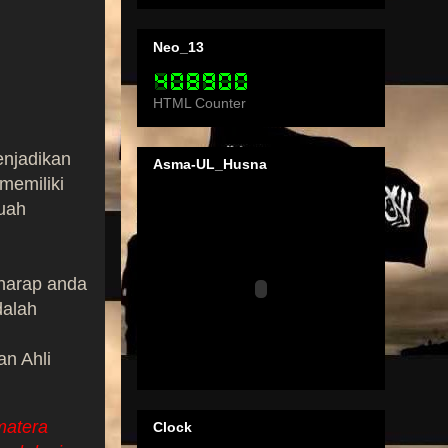
Neo_13
HTML Counter
njadikan
Asma-UL_Husna
memiliki
uah
 harap anda
dalah
n Ahli
matera
Clock