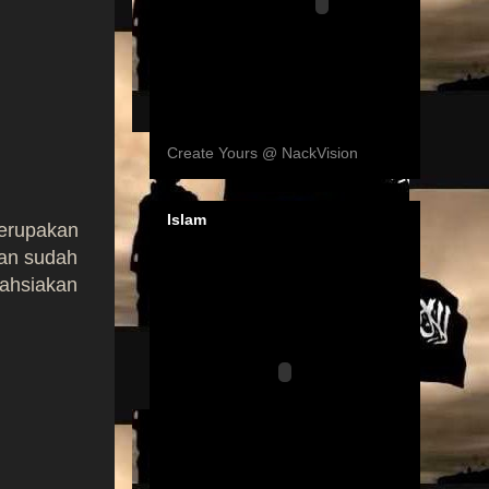
Create Yours @ NackVision
Islam
merupakan
kan sudah
rahsiakan