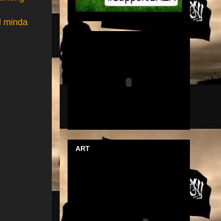
l minda
ART